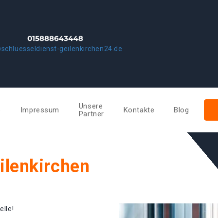
schluesseldienst-geilenkirchen24.de
Unsere
e
Impressum
Kontakte
Blog
Partner
ilenkirchen
elle!