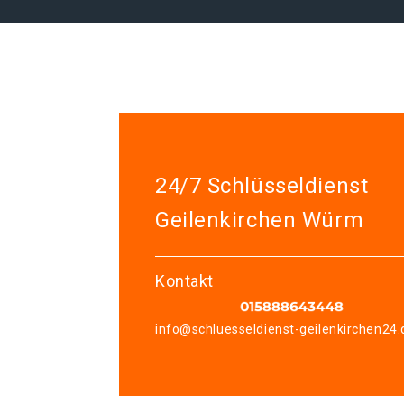
24/7 Schlüsseldienst
Geilenkirchen Würm
Kontakt
info@schluesseldienst-geilenkirchen24.