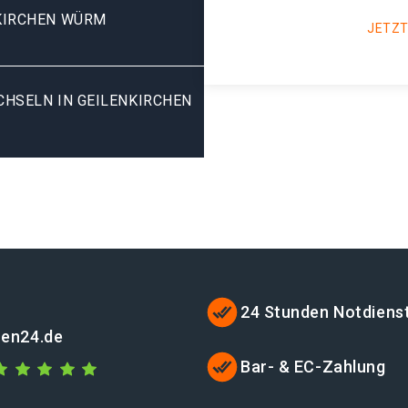
KIRCHEN WÜRM
JETZT
SELN IN GEILENKIRCHEN W
24 Stunden Notdiens
hen24.de
Bar- & EC-Zahlung