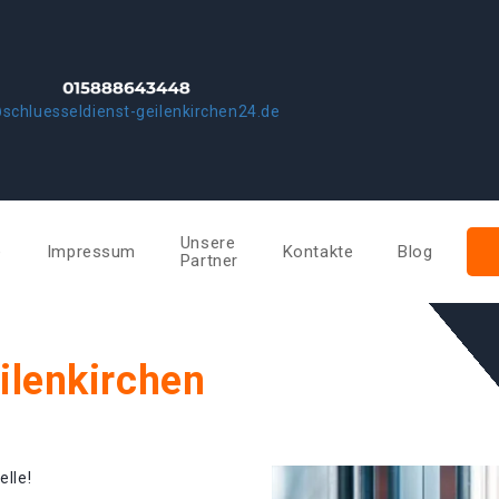
schluesseldienst-geilenkirchen24.de
Unsere
e
Impressum
Kontakte
Blog
Partner
ilenkirchen
elle!