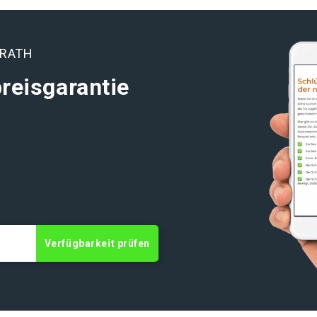
LRATH
reisgarantie
t
Verfügbarkeit prüfen