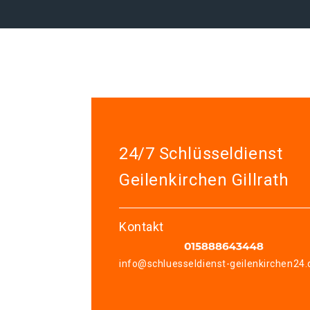
24/7 Schlüsseldienst
Geilenkirchen Gillrath
Kontakt
info@schluesseldienst-geilenkirchen24.